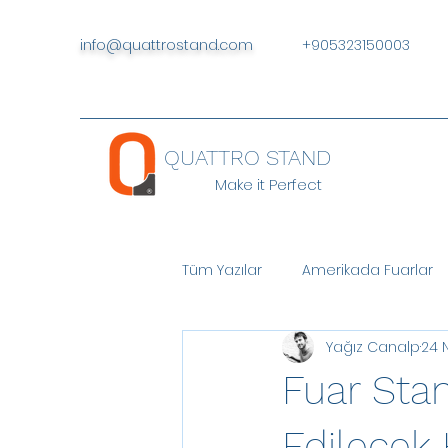
info@quattrostand.com
+905323150003
QUATTRO STAND
Make it Perfect
Tüm Yazılar
Amerikada Fuarlar
Yağız Canalp
24 
Fuar Stan
Edilecek 