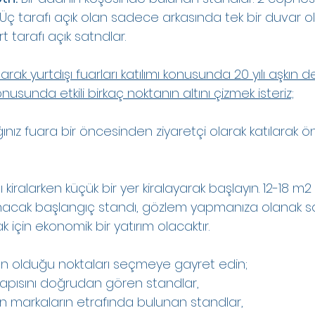
Üç tarafı açık olan sadece arkasında tek bir duvar ol
t tarafı açık satndlar.
larak yurtdışı fuarları katılımı konusunda 20 yılı aşkın 
nusunda etkili birkaç noktanın altını çizmek isteriz;
ınız fuara bir öncesinden ziyaretçi olarak katılarak ön
ı kiralarken küçük bir yer kiralayarak başlayın. 12-18 m
anacak başlangıç standı, gözlem yapmanıza olanak sa
k için ekonomik bir yatırım olacaktır.
ğun olduğu noktaları seçmeye gayret edin;
 kapısını doğrudan gören standlar,
 olan markaların etrafında bulunan standlar,