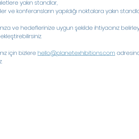
letlere yakın standlar,
ikler ve konferansların yapıldığı noktalara yakın standla
ıza ve hedeflerinize uygun şekilde ihtiyacınız belirley
kleştirebilirsiniz.
nız için bizlere 
hello@planetexhibitions.com
adresin
.