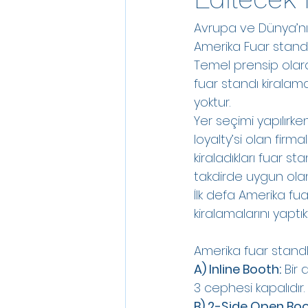
Avrupa ve Dünya’nın
Amerika Fuar standı 
Temel prensip olarak
fuar standı kiralamak
yoktur. 
Yer seçimi yapılırk
loyalty’si olan firma
kiraladıkları fuar sta
takdirde uygun olan 
İlk defa Amerika fua
kiralamalarını yapt
Amerika fuar standla
A) Inline Booth:
 Bir
3 cephesi kapalıdır.
B) 2-Side Open Boo