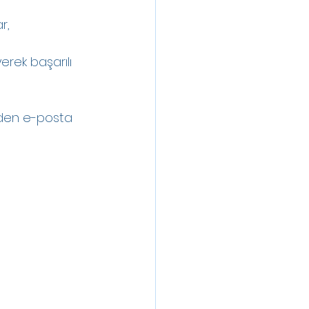
r,
erek başarılı 
den e-posta 