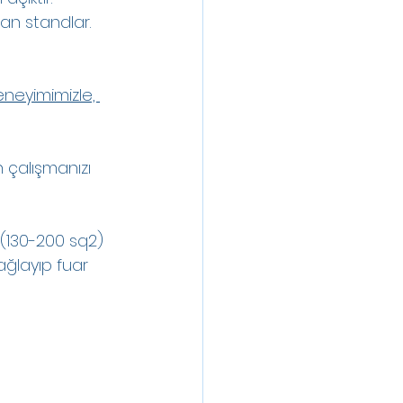
an standlar.
deneyimimizle, 
 çalışmanızı 
2 (130-200 sq2) 
ğlayıp fuar 