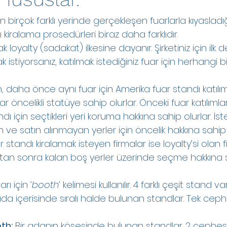
 birçok farklı yerinde gerçekleşen fuarlarla kıyaslad
kiralama prosedürleri biraz daha farklıdır.
 loyalty (sadakat) ilkesine dayanır. Şirketiniz için ilk 
 istiyorsanız, katılmak istediğiniz fuar için herhangi bir
en, daha önce aynı fuar için Amerika fuar standı katıl
lar öncelikli statüye sahip olurlar. Önceki fuar katılımla
ndı için seçtikleri yeri koruma hakkına sahip olurlar. İste
ve satın alınmayan yerler için öncelik hakkına sahip o
r standı kiralamak isteyen firmalar ise loyalty’si olan f
ıktan sonra kalan boş yerler üzerinde seçme hakkına sa
rı için 
‘booth’
 kelimesi kullanılır. 4 farklı çeşit stand var
 ada içerisinde sıralı halde bulunan standlar. Tek ceph
th:
 Bir adanın köşesinde bulunan standlar. 2 cephesi a