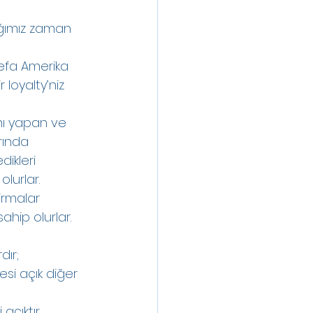
ığımız zaman 
defa Amerika 
 loyalty’niz 
ımı yapan ve 
rında 
dikleri 
lurlar.
irmalar 
hip olurlar. 
dır;
esi açık diğer 
çıktır.