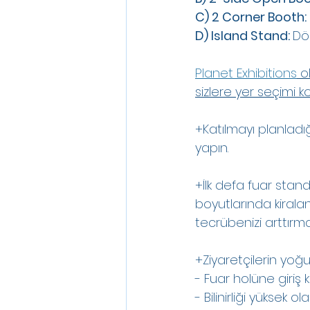
C) 2 Corner Booth: 
D) Island Stand: 
Dör
Planet Exhibitions
 o
sizlere yer seçimi ko
+Katılmayı planladığ
yapın. 
+İlk defa fuar stand
boyutlarında kiral
tecrübenizi arttırma
+Ziyaretçilerin yo
- Fuar holüne giriş
- Bilinirliği yüksek