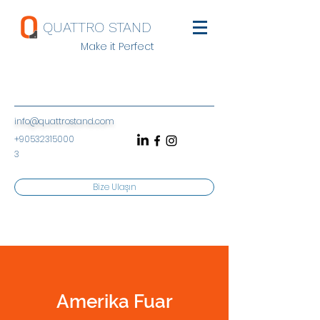
QUATTRO STAND
Make it Perfect
info@quattrostand.com
+90532315000
3
Bize Ulaşın
Amerika Fuar