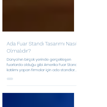
Ada Fuar Standı Tasarımı Nasıl
Olmalıdır?
Dünya’nın birçok yerinde gerçekleşen
fuarlarda olduğu gibi Amerika Fuar Standı
katılımı yapan firmalar için ada standlar
oldukça...